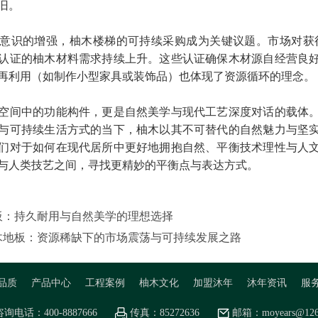
旧。
意识的增强，柚木楼梯的可持续采购成为关键议题。市场对获得F
认证的柚木材料需求持续上升。这些认证确保木材源自经营良
再利用（如制作小型家具或装饰品）也体现了资源循环的理念。
空间中的功能构件，更是自然美学与现代工艺深度对话的载体
与可持续生活方式的当下，柚木以其不可替代的自然魅力与坚
们对于如何在现代居所中更好地拥抱自然、平衡技术理性与人
与人类技艺之间，寻找更精妙的平衡点与表达方式。
板：持久耐用与自然美学的理想选择
木地板：资源稀缺下的市场震荡与可持续发展之路
品质
产品中心
工程案例
柚木文化
加盟沐年
沐年资讯
服
咨询电话：400-8887666
传真：85272636
邮箱：moyears@126