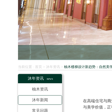
首页
沐年资讯
柚木楼梯设计新趋势：自然美
当前位置 :
>
>
沐年资讯
news
柚木资讯
沐年新闻
在高端住宅与商
与美学价值，正
常见问题