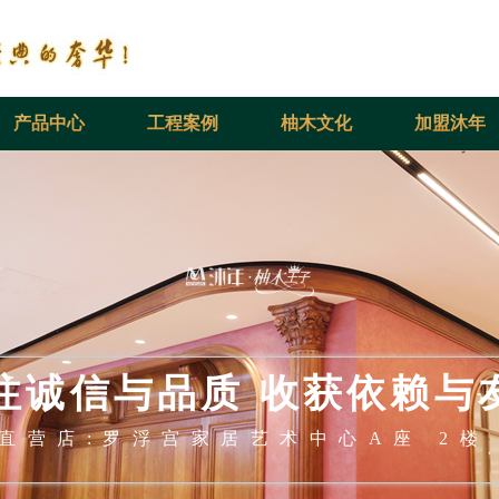
产品中心
工程案例
柚木文化
加盟沐年
注诚信与品质 收获依赖与
直营店:罗浮宫家居艺术中心A座 2楼 A2-