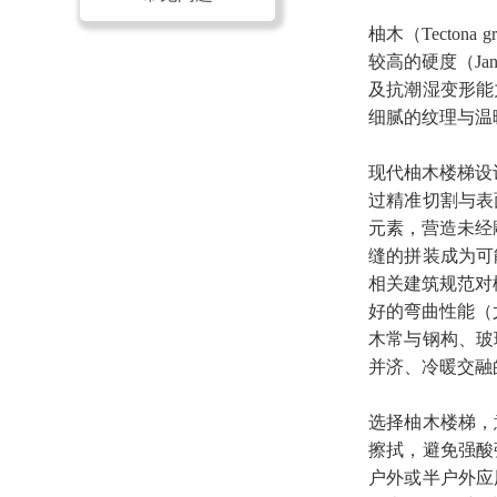
柚木（Tecto
较高的硬度（Ja
及抗潮湿变形能
细腻的纹理与温
现代
柚木楼梯设
过精准切割与表
元素，营造未经
缝的拼装成为可
相关建筑规范对
好的弯曲性能（
木常与钢构、玻
并济、冷暖交融
选择柚木楼梯，
擦拭，避免强酸
户外或半户外应