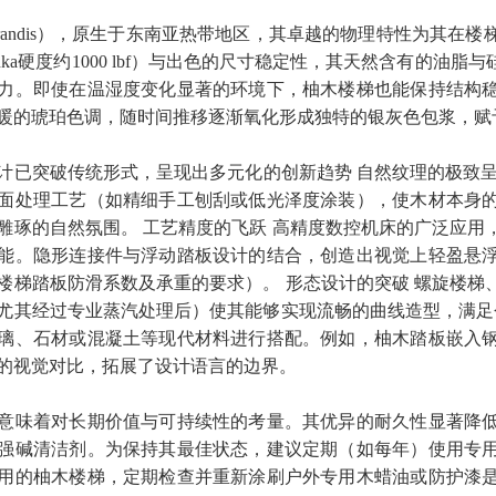
na grandis），原生于东南亚热带地区，其卓越的物理特性为
nka硬度约1000 lbf）与出色的尺寸稳定性，其天然含有的
力。即使在温湿度变化显著的环境下，柚木楼梯也能保持结构
暖的琥珀色调，随时间推移逐渐氧化形成独特的银灰色包浆，赋
计
已突破传统形式，呈现出多元化的创新趋势 自然纹理的极致
面处理工艺（如精细手工刨刮或低光泽度涂装），使木材本身
雕琢的自然氛围。 工艺精度的飞跃 高精度数控机床的广泛应用
能。隐形连接件与浮动踏板设计的结合，创造出视觉上轻盈悬
楼梯踏板防滑系数及承重的要求）。 形态设计的突破 螺旋楼梯
尤其经过专业蒸汽处理后）使其能够实现流畅的曲线造型，满足个
璃、石材或混凝土等现代材料进行搭配。例如，柚木踏板嵌入
的视觉对比，拓展了设计语言的边界。
意味着对长期价值与可持续性的考量。其优异的耐久性显著降
强碱清洁剂。为保持其最佳状态，建议定期（如每年）使用专
用的柚木楼梯，定期检查并重新涂刷户外专用木蜡油或防护漆