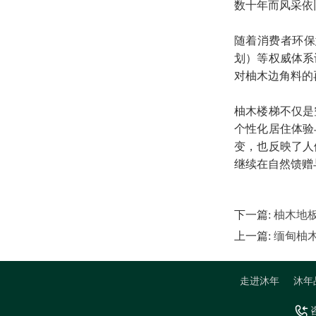
数十年而风采依
随着消费者环保
划）等权威体系
对柚木边角料的
柚木楼梯不仅是
个性化居住体验
变，也反映了人
继续在自然馈赠
下一篇:
柚木地
上一篇:
缅甸柚
走进沐年
沐年