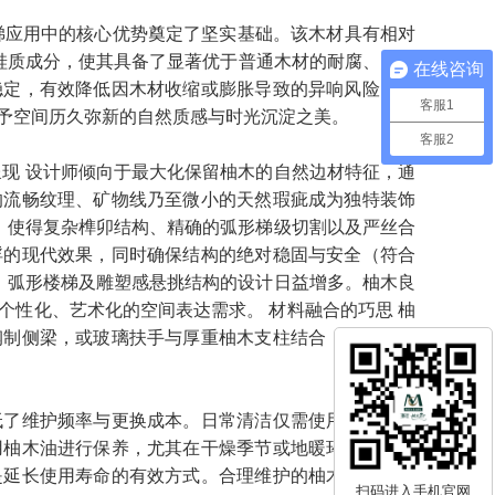
其在楼梯应用中的核心优势奠定了坚实基础。该木材具有相对
油脂与硅质成分，使其具备了显著优于普通木材的耐腐、防虫
在线咨询
稳定，有效降低因木材收缩或膨胀导致的异响风险。其
客服1
予空间历久弥新的自然质感与时光沉淀之美。
客服2
呈现 设计师倾向于最大化保留柚木的自然边材特征，通
的流畅纹理、矿物线乃至微小的天然瑕疵成为独特装饰
，使得复杂榫卯结构、精确的弧形梯级切割以及严丝合
浮的现代效果，同时确保结构的绝对稳固与安全（符合
、弧形楼梯及雕塑感悬挑结构的设计日益增多。柚木良
性化、艺术化的空间表达需求。 材料融合的巧思 柚
钢制侧梁，或玻璃扶手与厚重柚木支柱结合，形成刚柔
低了维护频率与更换成本。日常清洁仅需使用微湿软布
用柚木油进行保养，尤其在干燥季节或地暖环境。对于
是延长使用寿命的有效方式。合理维护的柚木楼梯可历
扫码进入手机官网