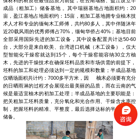
保材料的材质在最佳品质为前提，在云南瑞丽、盈江设立半
成品（粗加工）储备基地 。其中瑞丽基地占地面积约：20
亩，盈江基地占地面积约：15亩，粗加工基地拥专业柚木技
术人才和专业的缅甸木工师傅，共约80多人，其中伴随沐年
近20载风雨的优秀师傅占70%，缅甸华侨占40%；基地目前
全部采用国际先进的加工设备，其中设备配置共计达50-60
台，大部分是来自欧美、台湾进口机械（木工设备），仅大
型智能化干燥窑就达到15个，每个干燥窑能容纳30立方柚
木，先进的干燥技术在确保坯料品质和市场供需的前提下，
坯料的加工和处理必须达到一定的规模和数量；半成品基地
仅晒场面积共计约：7000多平方米，因
柚木
必须要有充分
的日晒雨淋的过程才会展现出最美丽的品质，而在云南的气
候是最适宜柚木的初加工处理；半成品基地的主要职能是：
把关粗加工坯料质量，充分氧化和光合作用、干燥含水率控
制，把握坯料的精准、平整度，最后选择达标的半成品入库
储备。