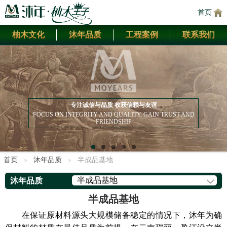
首页
柚木文化
沐年品质
工程案例
联系我们
专注诚信与品质 收获信赖与友谊
FOCUS ON INTEGRITY AND QUALITY, GAIN TRUST AND
FRIENDSHIP
首页
沐年品质
半成品基地
半成品基地
沐年品质
半成品基地
在保证原材料源头大规模储备稳定的情况下，沐年为确